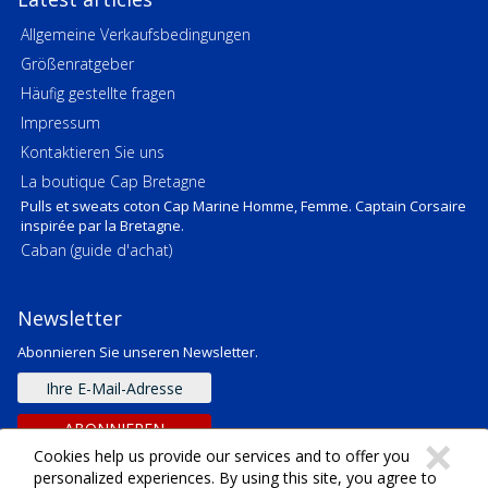
Allgemeine Verkaufsbedingungen
Größenratgeber
Häufig gestellte fragen
Impressum
Kontaktieren Sie uns
La boutique Cap Bretagne
Pulls et sweats coton Cap Marine Homme, Femme. Captain Corsaire
inspirée par la Bretagne.
Caban (guide d'achat)
Newsletter
Abonnieren Sie unseren Newsletter.
E-
mail
Adresse
ABONNIEREN
C
×
Cookies help us provide our services and to offer you
personalized experiences. By using this site, you agree to