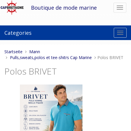
Direkt
Boutique de mode marine
Navig
zum
umsch
Inhalt
Categories
Toggl
navig
Sie
Startseite
Mann
sind
Pulls,sweats,polos et tee-shitrs Cap Marine
Polos BRIVET
hier:
Polos BRIVET