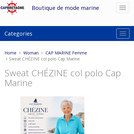
Skip
Boutique de mode marine
Toggl
to
navig
content
Categories
Toggl
navig
You
Home
Woman
CAP MARINE Femme
are
Sweat CHÉZINE col polo Cap Marine
here:
Sweat CHÉZINE col polo Cap
Marine