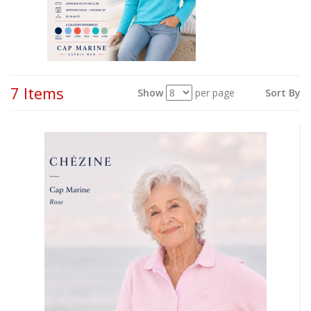
7 Items
Show
per page
Sort By
View
as: