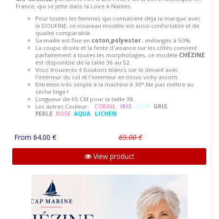
France, qui se jette dans la Loire à Nantes.
Pour toutes les femmes qui connaisent déja la marque avec
le DOUFINE, ce nouveau modèle est aussi confortable et de
qualité comparable.
Sa maille est fine en
coton,polyester
, mélangés à 50%.
La coupe droite et la fente d'aisance sur les côtés convient
parfaitement à toutes les morphologies, ce modéle
CHÉZINE
est disponible de la taille 36 au 52.
Vous trouverez 4 boutons blancs sur le devant avec
l'intérieur du col et l'exterieur en tissus vichy assorti.
Entretien trés simple à la machine à 30°.Ne pas mettre au
séche linge !
Longueur de 65 CM pour la taille 38 .
Les autres Couleur:
CORAIL
IRIS
AZUR
GRIS
PERLE
ROSE
AQUA
LICHEN
From 64.00 €
69.00 €
View product