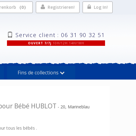
0
renkorb
Registrieren!
Log In!
Service client : 06 31 90 32 51
OUVERT 7/7j
10H/12H 14H/18H
Fins de collections
 pour Bébé HUBLOT
- 20, Marineblau
ur tous les bébés .