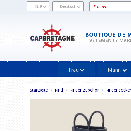
Direkt
Ein
EUR
Deutsch
zum
Produkt
Inhalt
suchen
BOUTIQUE DE 
VÊTEMENTS MAR
Frau
Mann
Sie
Startseite
Kind
Kinder Zubehör
Kinder socke
sind
hier: