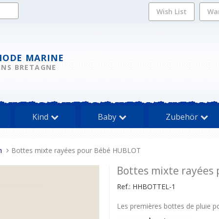
Wish List
Wa
MODE MARINE
INS BRETAGNE
Kind
Baby
Zubehör
n
Bottes mixte rayées pour Bébé HUBLOT
Bottes mixte rayées
Ref.:
HHBOTTEL-1
Les premières bottes de pluie po