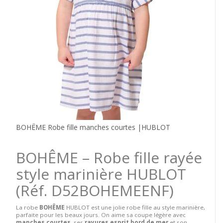
BOHÊME Robe fille manches courtes |HUBLOT
BOHÊME – Robe fille rayée
style marinière HUBLOT
(Réf. D52BOHEMEENF)
La robe
BOHÊME
HUBLOT est une jolie robe fille au style marinière,
parfaite pour les beaux jours. On aime sa coupe légère avec
manches courtes
, ses
rayures esprit bord de mer
et son