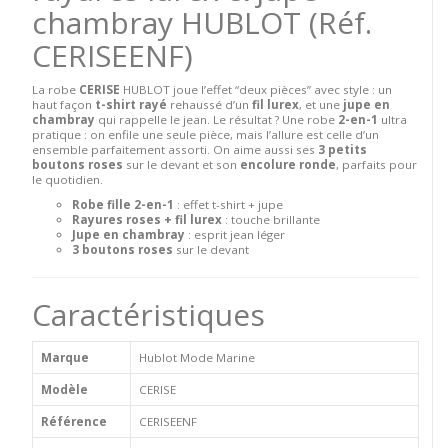
chambray HUBLOT
(Réf.
CERISEENF)
La robe
CERISE
HUBLOT joue l’effet “deux pièces” avec style : un
haut façon
t-shirt rayé
rehaussé d’un
fil lurex
, et une
jupe en
chambray
qui rappelle le jean. Le résultat ? Une robe
2-en-1
ultra
pratique : on enfile une seule pièce, mais l’allure est celle d’un
ensemble parfaitement assorti. On aime aussi ses
3 petits
boutons roses
sur le devant et son
encolure ronde
, parfaits pour
le quotidien.
Robe fille 2-en-1
: effet t-shirt + jupe
Rayures roses + fil lurex
: touche brillante
Jupe en chambray
: esprit jean léger
3 boutons roses
sur le devant
Caractéristiques
Marque
Hublot Mode Marine
Modèle
CERISE
Référence
CERISEENF