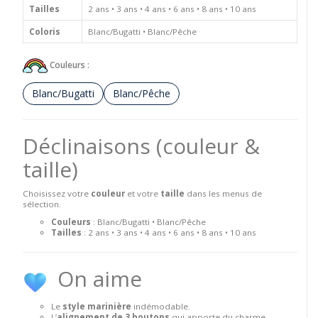
Tailles
2 ans • 3 ans • 4 ans • 6 ans • 8 ans • 10 ans
Coloris
Blanc/Bugatti • Blanc/Pêche
Couleurs :
Blanc/Bugatti
Blanc/Pêche
Déclinaisons (couleur &
taille)
Choisissez votre
couleur
et votre
taille
dans les menus de
sélection.
Couleurs
: Blanc/Bugatti • Blanc/Pêche
Tailles
: 2 ans • 3 ans • 4 ans • 6 ans • 8 ans • 10 ans
On aime
Le
style marinière
indémodable.
L’
alignement de 3 boutons
qui apporte du charme.