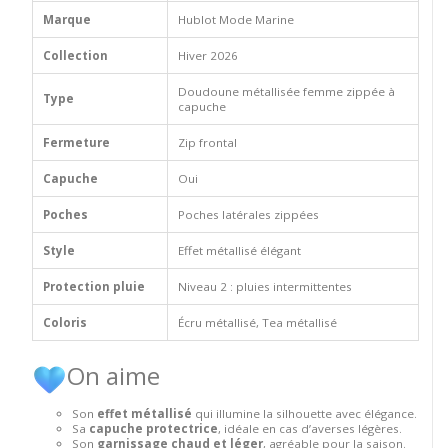
Marque
Hublot Mode Marine
Collection
Hiver 2026
Doudoune métallisée femme zippée à
Type
capuche
Fermeture
Zip frontal
Capuche
Oui
Poches
Poches latérales zippées
Style
Effet métallisé élégant
Protection pluie
Niveau 2 : pluies intermittentes
Coloris
Écru métallisé, Tea métallisé
On aime
Son
effet métallisé
qui illumine la silhouette avec élégance.
Sa
capuche protectrice
, idéale en cas d’averses légères.
Son
garnissage chaud et léger
, agréable pour la saison.