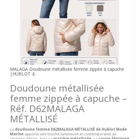
MALAGA Doudoune métallisée femme zippée à capuche
|HUBLOT ⚓
Doudoune métallisée
femme zippée à capuche –
Réf. D62MALAGA
MÉTALLISÉ
La
doudoune femme D62MALAGA MÉTALLISÉ de Hublot Mode
Marine
apporte une touche lumineuse et contemporaine au
vestiaire d’hiver. Avec sa
matière métallisée
, sa
coupe féminine