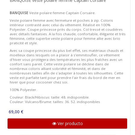
BANQUISE veste polaire femme Captain Corsaire
BANQUISE
Veste polaire femme Captain Corsaire.
Veste polaire femme avec fermeture et poches à zip. Coloris
intérieur contrasté avec celui du vêtement. Réalisé en 100%
Polyester. Coupe princesse près du corps. Col tressé et coudières
avec détails fantaisies. A la fois chaude, confortable, élégante et très
féminine, cette superbe veste polaire pour femme allie avec brio
praticité et style.
Avec sa coupe princesse du plus bel effet, ses matériaux chauds et
moelleux dans lesquels on a plaisir à s’emmitoufler, ce vêtement
d'hiver vous protègera des températures les plus fraîches avec un
confort sans pareil. Cette veste polaire se décline dans de
nombreux coloris alliant sobriété et féminité, et dans de
nombreuses tailles afin de s'adapter à toutes les silhouettes. Cette
veste est parfaite tant pour prendre l'air frais du bord de mer en
hiver que pour cocooner chez soi.
100% Polyester.
Couleur: Black/Hibiscus: taille: 48. indisponible.
Couleur: Vulcano/Brume: tailles: 36. 52. indisponibles
69,00 €
Ver producto