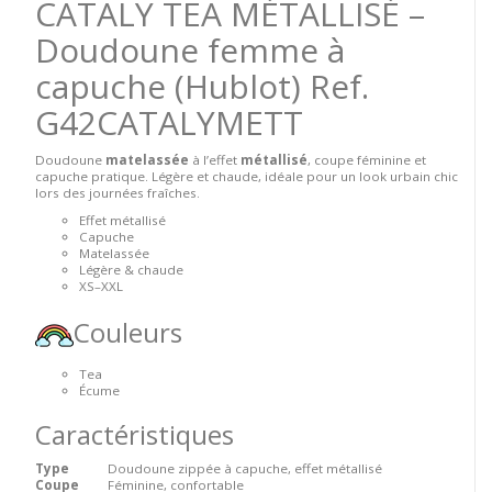
CATALY TEA MÉTALLISÉ –
Doudoune femme à
capuche (Hublot)
Ref.
G42CATALYMETT
Doudoune
matelassée
à l’effet
métallisé
, coupe féminine et
capuche pratique. Légère et chaude, idéale pour un look urbain chic
lors des journées fraîches.
Effet métallisé
Capuche
Matelassée
Légère & chaude
XS–XXL
Couleurs
Tea
Écume
Caractéristiques
Type
Doudoune zippée à capuche, effet métallisé
Coupe
Féminine, confortable