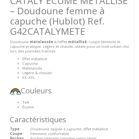
CATALY ÉCUME MÉTALLISÉ
– Doudoune femme à
capuche (Hublot)
Ref.
G42CATALYMETE
Doudoune
matelassée
à l’effet
métallisé
, coupe féminine et
capuche pratique. Légère et chaude, idéale pour un look urbain chic
lors des journées fraîches.
Effet métallisé
Capuche
Matelassée
Légère & chaude
XS–XXL
Couleurs
TeA
Écume
Caractéristiques
Type
Doudoune zippée à capuche, effet métallisé
Coupe
Féminine, confortable
Poches
Poches latérales (zippées selon série)