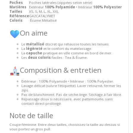
Poches
Poches latérales (zippées selon série)
Matières
Extérieur
100% Polyamide
• Intérieur
100% Polyester
Tailles
XS, S, M, L, XL, XXL
Référence
G42CATALYMET
Coloris
Écume Métallisé
On aime
Le
métallisé
discret qui rehausse toutes les tenues.
La
légèreté
et le confort du matelassage.
La
capuche
pratique en ville comme en bord de mer.
Les
deux coloris
faciles : Tea & Écume.
Composition & entretien
Extérieur : 100% Polyamide • Intérieur : 100% Polyester.
Lavage délicat (suivre l’étiquette). Laver retourné, fermer les
zips.
Pas de blanchiment. Pas de sèche-linge. Séchage à l’air libre.
Repassage doux si nécessaire, avec pattemouille, sans
contact direct prolongé.
Note de taille
Coupe féminine. Entre deux tailles, choisissez la taille au-dessus si
vous portez un gros pull.