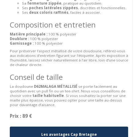
Sa
fermeture zippée
, pratique au quotidien.
Ses
poches latérales zippées
, discrètes et fonctionnelles.
Ses
deux coloris raffinés
, faciles à associer.
Composition et entretien
Matière principale :
100 % polyester
Doublure :
100 % polyester
Garnissage :
100 % polyester
Pour préserver l’aspect métallisé de votre doudoune, référez-vous
aux indications d’entretien figurant sur l’étiquette. Après exposition à
l’humidité, laissez sécher naturellement à l’air libre, loin d’une source
de chaleur directe.
Conseil de taille
La doudoune
D62MALAGA MÉTALLISÉ
se porte facilement au
quotidien avec un pull fin ou un tee-shirt. Nous vous conseillons de
choisir votre
taille habituelle
. Si vous souhaitez la porter sur une
maille plus épaisse, vous pouvez opter pour une taille au-dessus
pour davantage d’aisance.
Prix : 89 €
Les avantages Cap Bretagne