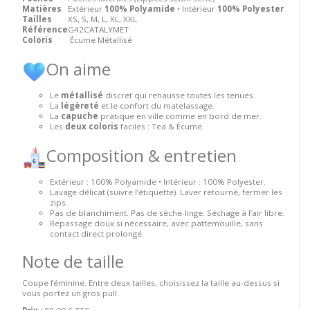
Matières
Extérieur
100% Polyamide
• Intérieur
100% Polyester
Tailles
XS, S, M, L, XL, XXL
Référence
G42CATALYMET
Coloris
Écume Métallisé
On aime
Le
métallisé
discret qui rehausse toutes les tenues.
La
légèreté
et le confort du matelassage.
La
capuche
pratique en ville comme en bord de mer.
Les
deux coloris
faciles : Tea & Écume.
Composition & entretien
Extérieur : 100% Polyamide • Intérieur : 100% Polyester.
Lavage délicat (suivre l’étiquette). Laver retourné, fermer les
zips.
Pas de blanchiment. Pas de sèche-linge. Séchage à l’air libre.
Repassage doux si nécessaire, avec pattemouille, sans
contact direct prolongé.
Note de taille
Coupe féminine. Entre deux tailles, choisissez la taille au-dessus si
vous portez un gros pull.