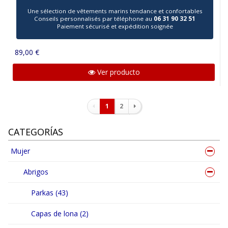
Une sélection de vêtements marins tendance et confortables
Conseils personnalisés par téléphone au
06 31 90 32 51
Paiement sécurisé et expédition soignée
89,00 €
Ver producto
Paginación
1
2
CATEGORÍAS
Mujer
Abrigos
Parkas (43)
Capas de lona (2)