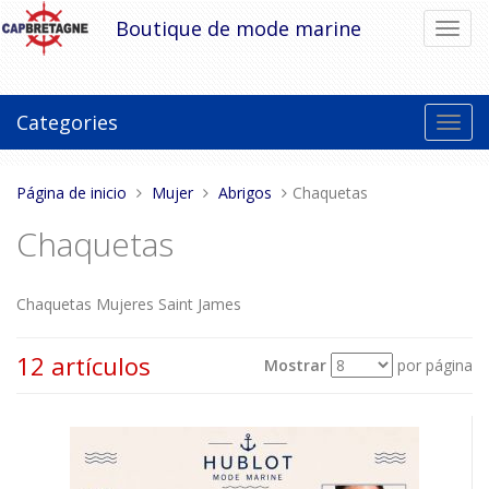
Pasar
Boutique de mode marine
Cambi
al
el
contenido
modo
de
naveg
Categories
Toggl
navig
Estas
Página de inicio
Mujer
Abrigos
Chaquetas
aquí:
Chaquetas
Chaquetas Mujeres Saint James
12 artículos
Mostrar
por página
Ver
Ordenar por
como: