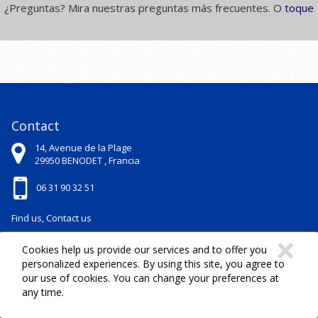
¿Preguntas? Mira nuestras preguntas más frecuentes. O
toque
Contact
14, Avenue de la Plage
29950
BENODET ,
Francia
06 31 90 32 51
Find us, Contact us
C
×
Cookies help us provide our services and to offer you
Useful links
personalized experiences. By using this site, you agree to
our use of cookies. You can change your preferences at
Iniciar la sesi�n
any time.
Registro
Carro