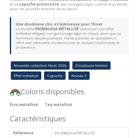
et sa
capuche protectrice
, elle conjugue style, confort et praticité
pour les journées fraîches de la saison.
Une doudoune chic et lumineuse pour l’hiver
Le modèle
D62MALAGA MÉTALLISÉ
séduit par son effet
métallisé élégant, son garnissage léger et chaud, ainsi que sa
fermeture zippée pratique. Facile à porter au quotidien, il
offre une silhouette moderne tout en restant confortable et
protectrice.
Nouvelle collection Hiver 2026
Doudoune femme
Effet métallisé
Capuche
Niveau 2
Coloris disponibles
Écru métallisé
Tea métallisé
Caractéristiques
Référence
D62MALAGA MÉTALLISÉ