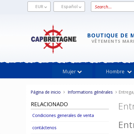
Pasar
Search
EUR
Español
al
a
contenido
product
BOUTIQUE DE 
VÊTEMENTS MAR
Mujer
Hombre
Estas
Página de inicio
Informations générales
Entrega
aquí:
Ent
RELACIONADO
Condiciones generales de venta
Ent
contáctenos