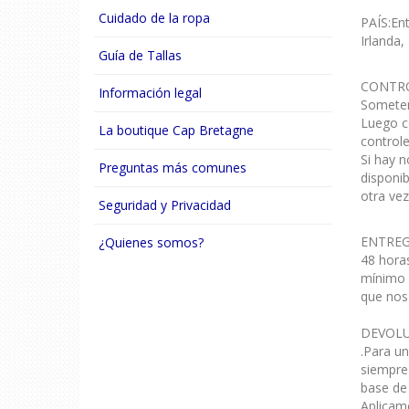
Cuidado de la ropa
PAÍS:Ent
Irlanda,
Guía de Tallas
CONTROLE
Información legal
Sometemo
Luego co
La boutique Cap Bretagne
controle
Si hay n
Preguntas más comunes
disponib
otra vez
Seguridad y Privacidad
ENTREGAS
¿Quienes somos?
48 horas
mínimo d
que nos 
DEVOLUC
.Para u
siempre
base de 
Aplicamo