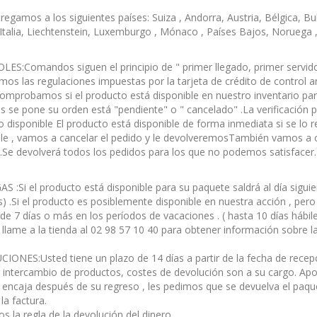
regamos a los siguientes países: Suiza , Andorra, Austria, Bélgica, Bu
 Italia, Liechtenstein, Luxemburgo , Mónaco , Países Bajos, Noruega 
S:Comandos siguen el principio de " primer llegado, primer servido "
s las regulaciones impuestas por la tarjeta de crédito de control an
mprobamos si el producto está disponible en nuestro inventario para
s se pone su orden está "pendiente" o " cancelado" .La verificación p
o disponible El producto está disponible de forma inmediata si se lo 
le , vamos a cancelar el pedido y le devolveremosTambién vamos a of
.Se devolverá todos los pedidos para los que no podemos satisfacer.
 :Si el producto está disponible para su paquete saldrá al día siguie
) .Si el producto es posiblemente disponible en nuestra acción , pero
e 7 días o más en los períodos de vacaciones . ( hasta 10 días hábi
llame a la tienda al 02 98 57 10 40 para obtener información sobre la
IONES:Usted tiene un plazo de 14 días a partir de la fecha de rece
n intercambio de productos, costes de devolución son a su cargo. Ap
 encaja después de su regreso , les pedimos que se devuelva el paqu
la factura.
s la regla de la devolución del dinero .