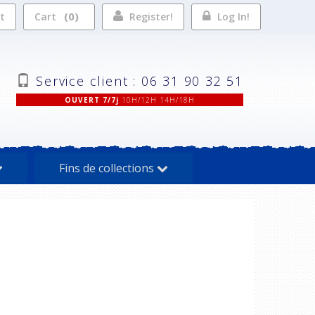
0
st
Cart
Register!
Log In!
Service client : 06 31 90 32 51
OUVERT 7/7j
10H/12H 14H/18H
Fins de collections