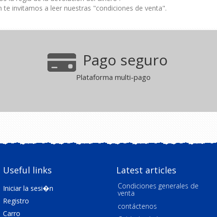
te invitamos a leer nuestras "condiciones de venta".
Pago seguro
Plataforma multi-pago
Useful links
Latest articles
Condiciones generales de
Iniciar la sesi�n
venta
Registro
contáctenos
Carro