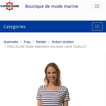
Direkt
Boutique de mode marine
Navig
zum
umsch
Inhalt
Categories
Toggl
navig
Sie
Startseite
Frau
Kleider
Roben stühlen
sind
PASCALINE Robe Marinière encolure carré HUBLOT
hier: