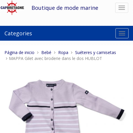
Pasar
Boutique de mode marine
Cambi
al
el
contenido
modo
de
naveg
Categories
Toggl
navig
Estas
Página de inicio
Bebé
Ropa
Suéteres y camisetas
aquí:
MAPPA Gilet avec broderie dans le dos HUBLOT