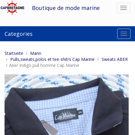
Direkt
Boutique de mode marine
Navig
zum
umsch
Inhalt
Categories
Toggl
navig
Sie
Startseite
Mann
sind
Pulls,sweats,polos et tee-shitrs Cap Marine
Sweats ABER
hier:
Aber Indigo pull homme Cap Marine