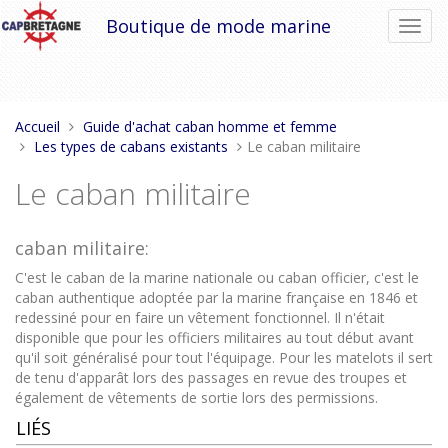
Aller
Boutique de mode marine
Bascu
au
la
contenu
navig
Vous
Accueil
Guide d'achat caban homme et femme
êtes
Les types de cabans existants
Le caban militaire
ici :
Le caban militaire
caban militaire:
C'est le caban de la marine nationale ou caban officier, c'est le
caban authentique adoptée par la marine française en 1846 et
redessiné pour en faire un vêtement fonctionnel. Il n'était
disponible que pour les officiers militaires au tout début avant
qu'il soit généralisé pour tout l'équipage. Pour les matelots il sert
de tenu d'apparât lors des passages en revue des troupes et
également de vêtements de sortie lors des permissions.
LIÉS