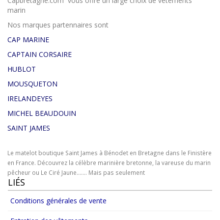
Capbretagne.com vous offre un large choix de vétements
marin
Nos marques partennaires sont
CAP MARINE
CAPTAIN CORSAIRE
HUBLOT
MOUSQUETON
IRELANDEYES
MICHEL BEAUDOUIN
SAINT JAMES
Le matelot boutique Saint James à Bénodet en Bretagne dans le Finistère
en France. Découvrez la célèbre marinière bretonne, la vareuse du marin
pêcheur ou Le Ciré Jaune....... Mais pas seulement
LIÉS
Conditions générales de vente