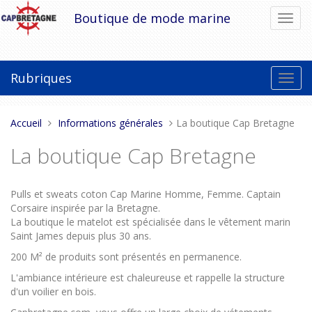
Aller
Boutique de mode marine
Bascu
au
la
contenu
navig
Rubriques
Bascu
la
navig
Vous
Accueil
Informations générales
La boutique Cap Bretagne
êtes
La boutique Cap Bretagne
ici :
Pulls et sweats coton Cap Marine Homme, Femme. Captain
Corsaire inspirée par la Bretagne.
La boutique le matelot est spécialisée dans le vêtement marin
Saint James depuis plus 30 ans.
200 M² de produits sont présentés en permanence.
L'ambiance intérieure est chaleureuse et rappelle la structure
d'un voilier en bois.