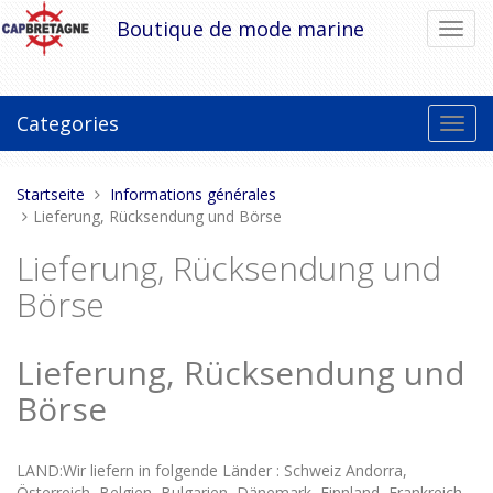
Direkt
Boutique de mode marine
Navig
zum
umsch
Inhalt
Categories
Toggl
navig
Sie
Startseite
Informations générales
sind
Lieferung, Rücksendung und Börse
hier:
Lieferung, Rücksendung und
Börse
Lieferung, Rücksendung und
Börse
LAND:Wir liefern in folgende Länder : Schweiz Andorra,
Österreich, Belgien, Bulgarien, Dänemark, Finnland, Frankreich,