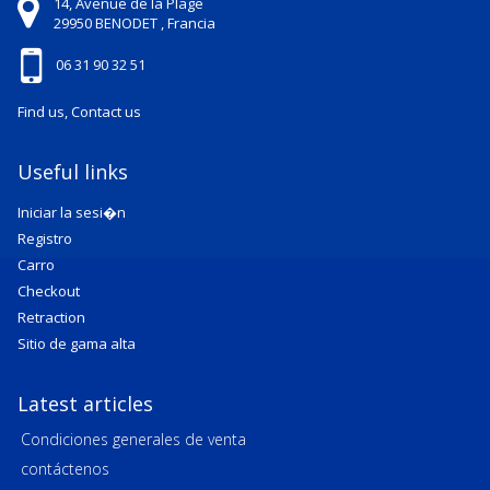
14, Avenue de la Plage
29950
BENODET ,
Francia
06 31 90 32 51
Find us, Contact us
Useful links
Iniciar la sesi�n
Registro
Carro
Checkout
Retraction
Sitio de gama alta
Latest articles
Condiciones generales de venta
contáctenos