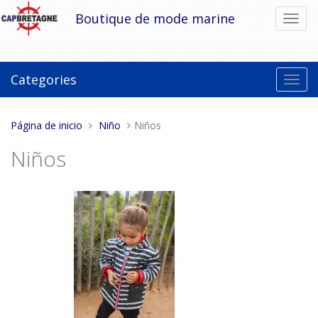
Pasar
Boutique de mode marine
Cambi
al
el
contenido
modo
de
naveg
Categories
Toggl
navig
Estas
Página de inicio
Niño
Niños
aquí:
Niños