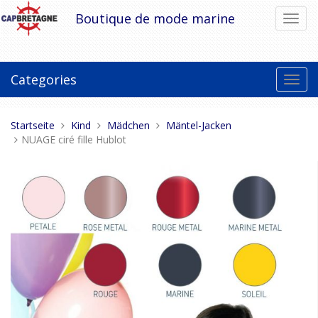
Direkt
Boutique de mode marine
Navig
zum
umsch
Inhalt
Categories
Toggl
navig
Sie
Startseite
Kind
Mädchen
Mäntel-Jacken
sind
NUAGE ciré fille Hublot
hier: