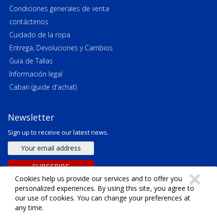
Condiciones generales de venta
contáctenos
Cuidado de la ropa
Entrega, Devoluciones y Cambios
Guía de Tallas
Información legal
Caban (guide d'achat)
Newsletter
Sign up to receive our latest news.
Email
address
SUBSCRIBE
C
×
Cookies help us provide our services and to offer you
personalized experiences. By using this site, you agree to
our use of cookies. You can change your preferences at
any time.
Derechos de autor ©
2026
SARL Emeraude