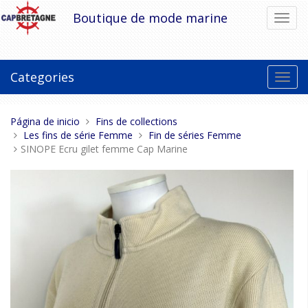
Pasar
Boutique de mode marine
Cambi
al
el
contenido
modo
de
naveg
Categories
Toggl
navig
Estas
Página de inicio
Fins de collections
aquí:
Les fins de série Femme
Fin de séries Femme
SINOPE Ecru gilet femme Cap Marine