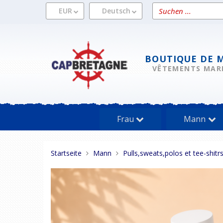
Direkt
Ein
EUR
Deutsch
zum
Produkt
Inhalt
suchen
BOUTIQUE DE 
VÊTEMENTS MAR
Frau
Mann
Sie
Startseite
Mann
Pulls,sweats,polos et tee-shit
sind
hier: