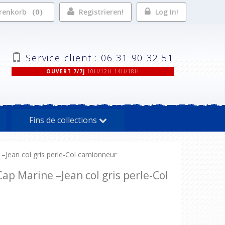
0
renkorb
Registrieren!
Log In!
Service client : 06 31 90 32 51
OUVERT 7/7j
10H/12H 14H/18H
Fins de collections
Jean col gris perle-Col camionneur
p Marine –Jean col gris perle-Col