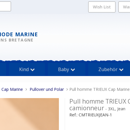
Wish List
Wa
MODE MARINE
INS BRETAGNE
Kind
Baby
Zubehör
rs Cap Marine
Pullover und Polar
Pull homme TRIEUX Cap Marine –
Pull homme TRIEUX Ca
camionneur
- 3XL, Jean
Ref.:
CMTRIEUXJEAN-1