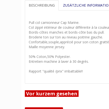
BESCHREIBUNG
ZUSÄTZLICHE INFORMATI
Pull col camionneur Cap Marine.
Col zippé intérieur de couleur différente à la couleur
Bords-côtes manches et bords-côte bas du pull.
Broderie ton sur ton au niveau poitrine gauche.
Confortable,souple,apprécié pour son coton gratté 
Maille moyenne jersey.
50% Coton,50% Polyester.
Entretien machine à laver à 30 degrés.
Rapport "qualité /prix" imbattable!!
Vor kurzem gesehen