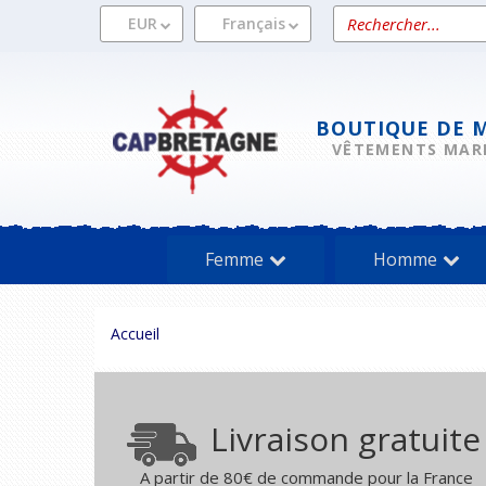
Aller
Rechercher
EUR
Français
au
un
contenu
produit
BOUTIQUE DE 
VÊTEMENTS MAR
Femme
Homme
Vous
Accueil
êtes
ici :
Livraison gratuite
A partir de 80€ de commande pour la France