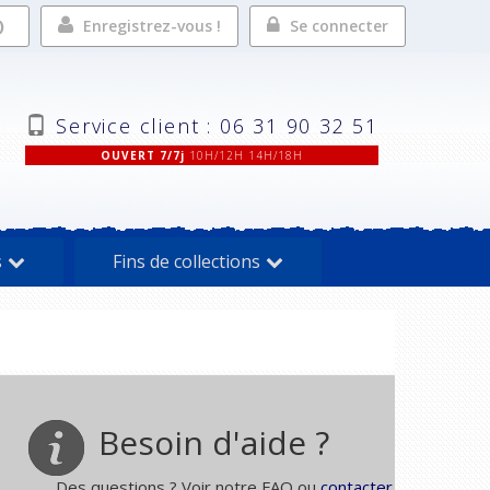
Enregistrez-vous !
Se connecter
Service client : 06 31 90 32 51
OUVERT 7/7j
10H/12H 14H/18H
s
Fins de collections
Besoin d'aide ?
Des questions ? Voir notre FAQ ou
contacter