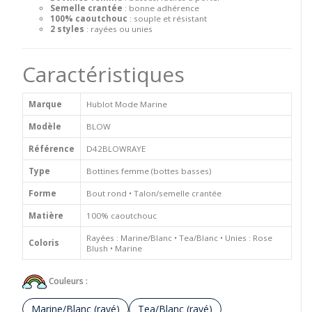
Semelle crantée
: bonne adhérence
100% caoutchouc
: souple et résistant
2 styles
: rayées ou unies
Caractéristiques
Marque
Hublot Mode Marine
Modèle
BLOW
Référence
D42BLOWRAYE
Type
Bottines femme (bottes basses)
Forme
Bout rond • Talon/semelle crantée
Matière
100% caoutchouc
Rayées : Marine/Blanc • Tea/Blanc • Unies : Rose
Coloris
Blush • Marine
Couleurs :
Marine/Blanc (rayé)
Tea/Blanc (rayé)