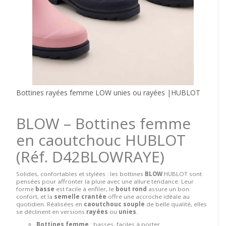
Bottines rayées femme LOW unies ou rayées |HUBLOT
BLOW – Bottines femme
en caoutchouc HUBLOT
(Réf. D42BLOWRAYE)
Solides, confortables et stylées : les bottines
BLOW
HUBLOT sont
pensées pour affronter la pluie avec une allure tendance. Leur
forme
basse
est facile à enfiler, le
bout rond
assure un bon
confort, et la
semelle crantée
offre une accroche idéale au
quotidien. Réalisées en
caoutchouc souple
de belle qualité, elles
se déclinent en versions
rayées
ou
unies
.
Bottines femme
: basses, faciles à porter