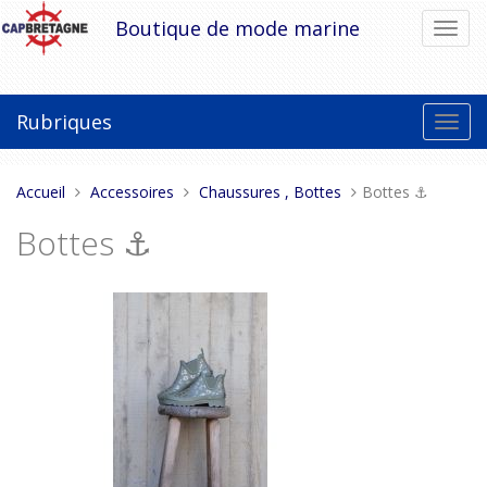
Aller
Boutique de mode marine
Bascu
au
la
contenu
navig
Rubriques
Bascu
la
navig
Vous
Accueil
Accessoires
Chaussures , Bottes
Bottes ⚓
êtes
Bottes ⚓
ici :