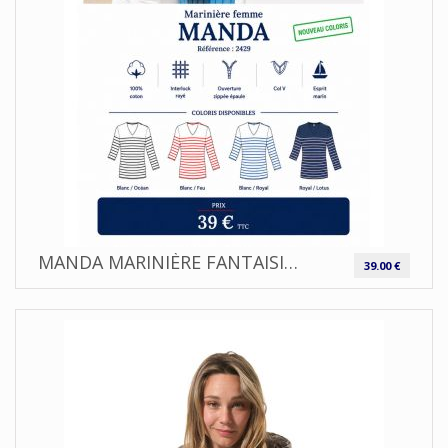
MANDA MARINIÈRE FANTAISIE OUVERTURE COL ZIP SUR L'ÉPAULE |CAPTAIN CORSAIRE ⚓
39.00 €