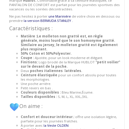
marque
Hublot.
Confortable grace à sa ceinture élastiquée, ce
PANTALON DE CONFORT est parfait pour les journées sportives des
vacances ou les soirées décontractées.
Ne pas hesitez à porter
une Mariniére
de votre choix en dessous ou
prendre
la version BERMUDA STANLEY .
Caractéristiques :
Matière :Le molleton non gratté est, en règle
générale, moins lourd que le son homonyme gratté.
Similaire au jersey, le molleton gratté est également
plus respirant.
50% Coton et 50%Polyester.
Coupe :
Ajustée, pour un look moderne et élégant.
Finitions:
Logo brodé de la Marque HUBLOT
"petit voilier"
sur le devant de la poche.
Deux
poches italiennes latérales.
Ceinture élastiquée
pour un confort absolu pour toutes
les morphologies.
Une poche arriére.
Petit revers en bas .
Couleurs disponibles :
Bleu Marine,Écume.
Tailles disponibles :
S, M, L, XL, XXL,3XL.
On aime :
Confort et douceur intérieur.:
offre une isolation légère,
parfaite pour les journées fraîches.
À porter avec
la Veste OLDEN