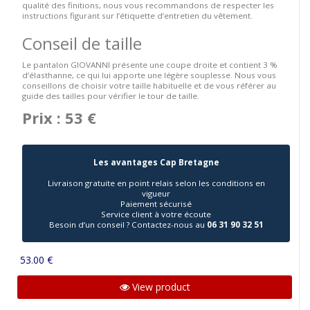
qualité des finitions, nous vous recommandons de respecter les
instructions figurant sur l’étiquette d’entretien du vêtement.
Conseil de taille
Le pantalon GIOVANNI présente une coupe droite et contient 3 %
d’élasthanne, ce qui lui apporte une légère souplesse. Nous vous
conseillons de choisir votre taille habituelle et de vous référer au
guide des tailles pour vérifier le tour de taille.
Prix : 53 €
Les avantages Cap Bretagne
Livraison gratuite en point relais selon les conditions en
vigueur
Paiement sécurisé
Service client à votre écoute
Besoin d’un conseil ? Contactez-nous au
06 31 90 32 51
53.00 €
View product