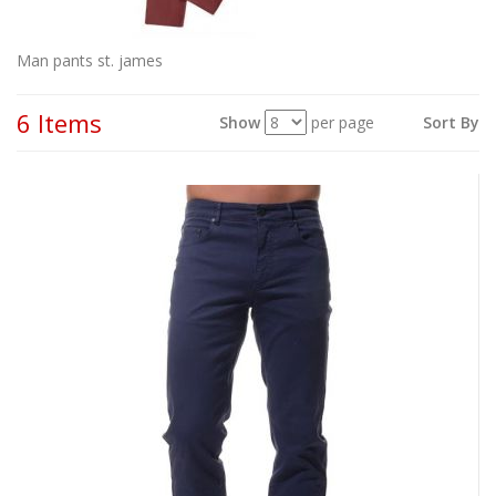
Man pants st. james
6 Items
Show
per page
Sort By
View
as: