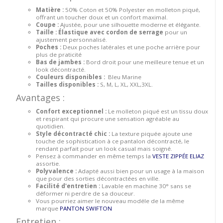
Matière :
50% Coton et 50% Polyester en molleton piqué,
offrant un toucher doux et un confort maximal.
Coupe :
Ajustée, pour une silhouette moderne et élégante.
Taille :
Élastique avec cordon de serrage
pour un
ajustement personnalisé.
Poches :
Deux poches latérales et une poche arrière pour
plus de praticité
Bas de jambes :
Bord droit pour une meilleure tenue et un
look décontracté.
Couleurs disponibles :
Bleu Marine
Tailles disponibles :
S, M, L, XL, XXL,3XL.
Avantages :
Confort exceptionnel :
Le molleton piqué est un tissu doux
et respirant qui procure une sensation agréable au
quotidien.
Style décontracté chic :
La texture piquée ajoute une
touche de sophistication à ce pantalon décontracté, le
rendant parfait pour un look casual mais soigné.
Pensez à commander en même temps la
VESTE ZIPPÉE ELIAZ
assortie.
Polyvalence :
Adapté aussi bien pour un usage à la maison
que pour des sorties décontractées en ville.
Facilité d'entretien :
Lavable en machine 30° sans se
déformer ni perdre de sa douceur.
Vous pourriez aimer le nouveau modéle de la même
marque
PANTON SWIFTON
Entretien :