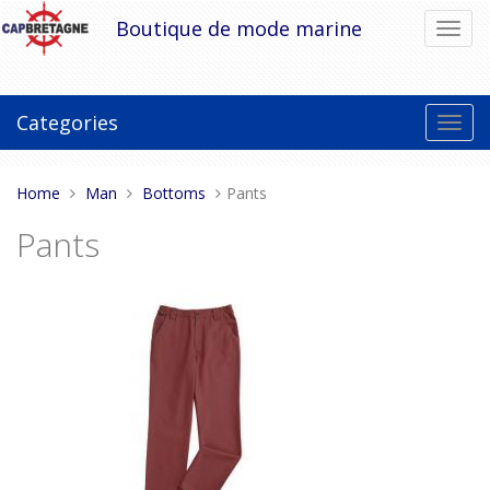
Skip
Boutique de mode marine
Toggl
to
navig
content
Categories
Toggl
navig
You
Home
Man
Bottoms
Pants
are
Pants
here: