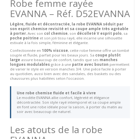
Robe femme rayée
EVANNA – Réf. D52EVANNA
Légère, fluide et décontractée, la robe EVANNA séduit par
son esprit chemise revisité et sa coupe ample très agréable
à porter.
Avec son
col chemise
, son
décolleté V esprit polo
, sa
poche poitrine
et son joli tissu rayé, elle incarne une silhouette
estivale à la fois simple, féminine et élégante.
Confectionnée en
100% viscose
, cette robe femme offre un tombé
souple et fluide, parfait pour les beaux jours. Sa
coupe plutôt
large
assure beaucoup de confort, tandis que ses
manches
longues modulables
grâce à une
patte avec bouton
permettent
de varier le style en version manches 3/4. Une pièce facile à porter
au quotidien, aussi bien avec des sandales, des baskets ou des
chaussures plus habillées selon l’occasion.
Une robe chemise fluide et facile à vivre
Le modèle EVANNA allie confort, légèreté et élégance
décontractée. Son style rayé intemporel et sa coupe ample
en font une robe idéale pour la saison, à porter du matin au
soir avec beaucoup de naturel.
Les atouts de la robe