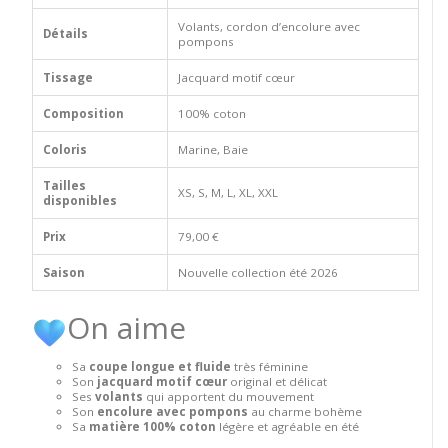
Volants, cordon d’encolure avec
Détails
pompons
Tissage
Jacquard motif cœur
Composition
100% coton
Coloris
Marine, Baie
Tailles
XS, S, M, L, XL, XXL
disponibles
Prix
79,00 €
Saison
Nouvelle collection été 2026
On aime
Sa
coupe longue et fluide
très féminine
Son
jacquard motif cœur
original et délicat
Ses
volants
qui apportent du mouvement
Son
encolure avec pompons
au charme bohème
Sa
matière 100% coton
légère et agréable en été