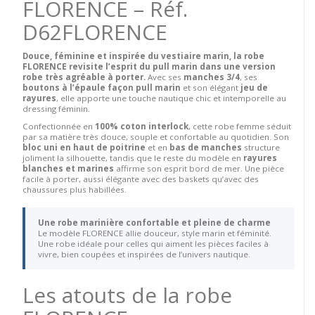
FLORENCE – Réf.
D62FLORENCE
Douce, féminine et inspirée du vestiaire marin, la robe
FLORENCE revisite l’esprit du pull marin dans une version
robe très agréable à porter.
Avec ses
manches 3/4
, ses
boutons à l’épaule façon pull marin
et son élégant
jeu de
rayures
, elle apporte une touche nautique chic et intemporelle au
dressing féminin.
Confectionnée en
100% coton interlock
, cette robe femme séduit
par sa matière très douce, souple et confortable au quotidien. Son
bloc uni en haut de poitrine
et en
bas de manches
structure
joliment la silhouette, tandis que le reste du modèle en
rayures
blanches et marines
affirme son esprit bord de mer. Une pièce
facile à porter, aussi élégante avec des baskets qu’avec des
chaussures plus habillées.
Une robe marinière confortable et pleine de charme
Le modèle FLORENCE allie douceur, style marin et féminité.
Une robe idéale pour celles qui aiment les pièces faciles à
vivre, bien coupées et inspirées de l’univers nautique.
Les atouts de la robe