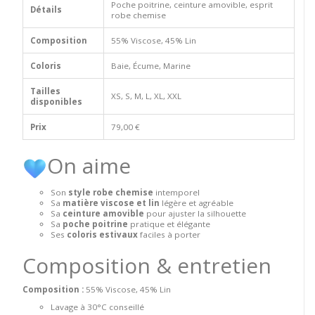
Poche poitrine, ceinture amovible, esprit
Détails
robe chemise
Composition
55% Viscose, 45% Lin
Coloris
Baie, Écume, Marine
Tailles
XS, S, M, L, XL, XXL
disponibles
Prix
79,00 €
On aime
Son
style robe chemise
intemporel
Sa
matière viscose et lin
légère et agréable
Sa
ceinture amovible
pour ajuster la silhouette
Sa
poche poitrine
pratique et élégante
Ses
coloris estivaux
faciles à porter
Composition & entretien
Composition :
55% Viscose, 45% Lin
Lavage à 30°C conseillé