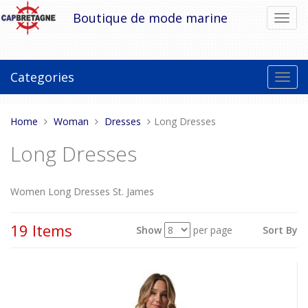
Skip
Boutique de mode marine
Toggl
to
navig
content
Categories
Toggl
navig
You
Home
Woman
Dresses
Long Dresses
are
Long Dresses
here:
Women Long Dresses St. James
19 Items
Show
per page
Sort By
View
as: