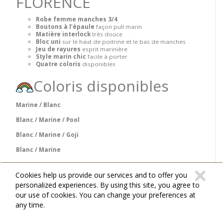
FLORENCE
Robe femme manches 3/4
Boutons à l’épaule
façon pull marin
Matière interlock
très douce
Bloc uni
sur le haut de poitrine et le bas de manches
Jeu de rayures
esprit marinière
Style marin chic
facile à porter
Quatre coloris
disponibles
Coloris disponibles
Marine / Blanc
Blanc / Marine / Pool
Blanc / Marine / Goji
Blanc / Marine
C
×
Caractéristiques
Cookies help us provide our services and to offer you
personalized experiences. By using this site, you agree to
our use of cookies. You can change your preferences at
Référence
D62FLORENCE
any time.
Modèle
FLORENCE