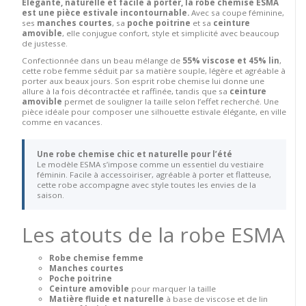
Élégante, naturelle et facile à porter, la robe chemise ESMA
est une pièce estivale incontournable.
Avec sa coupe féminine,
ses
manches courtes
, sa
poche poitrine
et sa
ceinture
amovible
, elle conjugue confort, style et simplicité avec beaucoup
de justesse.
Confectionnée dans un beau mélange de
55% viscose et 45% lin
,
cette robe femme séduit par sa matière souple, légère et agréable à
porter aux beaux jours. Son esprit robe chemise lui donne une
allure à la fois décontractée et raffinée, tandis que sa
ceinture
amovible
permet de souligner la taille selon l’effet recherché. Une
pièce idéale pour composer une silhouette estivale élégante, en ville
comme en vacances.
Une robe chemise chic et naturelle pour l’été
Le modèle ESMA s’impose comme un essentiel du vestiaire
féminin. Facile à accessoiriser, agréable à porter et flatteuse,
cette robe accompagne avec style toutes les envies de la
saison.
Les atouts de la robe ESMA
Robe chemise femme
Manches courtes
Poche poitrine
Ceinture amovible
pour marquer la taille
Matière fluide et naturelle
à base de viscose et de lin