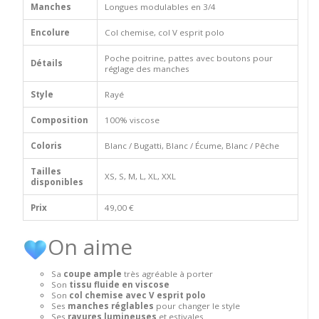
Manches
Longues modulables en 3/4
Encolure
Col chemise, col V esprit polo
Poche poitrine, pattes avec boutons pour
Détails
réglage des manches
Style
Rayé
Composition
100% viscose
Coloris
Blanc / Bugatti, Blanc / Écume, Blanc / Pêche
Tailles
XS, S, M, L, XL, XXL
disponibles
Prix
49,00 €
On aime
Sa
coupe ample
très agréable à porter
Son
tissu fluide en viscose
Son
col chemise avec V esprit polo
Ses
manches réglables
pour changer le style
Ses
rayures lumineuses
et estivales