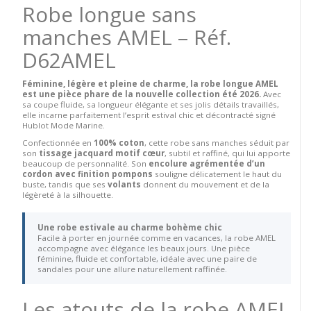
Robe longue sans
manches AMEL – Réf.
D62AMEL
Féminine, légère et pleine de charme, la robe longue AMEL
est une pièce phare de la nouvelle collection été 2026.
Avec
sa coupe fluide, sa longueur élégante et ses jolis détails travaillés,
elle incarne parfaitement l’esprit estival chic et décontracté signé
Hublot Mode Marine.
Confectionnée en
100% coton
, cette robe sans manches séduit par
son
tissage jacquard motif cœur
, subtil et raffiné, qui lui apporte
beaucoup de personnalité. Son
encolure agrémentée d’un
cordon avec finition pompons
souligne délicatement le haut du
buste, tandis que ses
volants
donnent du mouvement et de la
légèreté à la silhouette.
Une robe estivale au charme bohème chic
Facile à porter en journée comme en vacances, la robe AMEL
accompagne avec élégance les beaux jours. Une pièce
féminine, fluide et confortable, idéale avec une paire de
sandales pour une allure naturellement raffinée.
Les atouts de la robe AMEL