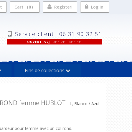
0
st
Cart
Register!
Log In!
Service client : 06 31 90 32 51
OUVERT 7/7j
10H/12H 14H/18H
Fins de collections
L ROND femme HUBLOT
- L, Blanco / Azul
bardeur pour femme avec un col rond.