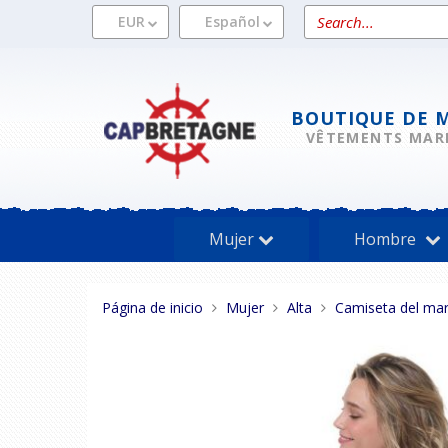
Pasar
Search
EUR
Español
al
a
contenido
product
BOUTIQUE DE 
VÊTEMENTS MAR
Mujer
Hombre
Estas
Página de inicio
Mujer
Alta
Camiseta del mar
aquí: