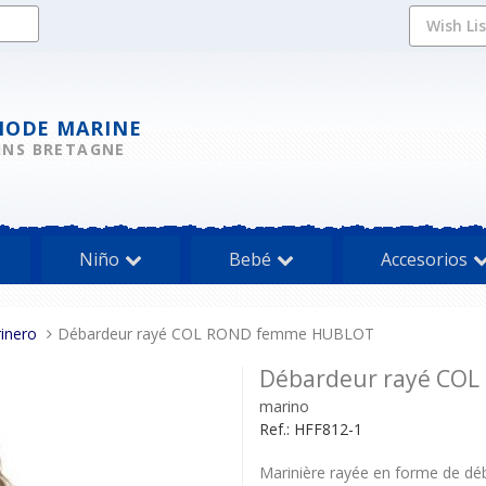
Wish Li
MODE MARINE
INS BRETAGNE
Niño
Bebé
Accesorios
inero
Débardeur rayé COL ROND femme HUBLOT
Débardeur rayé CO
marino
Ref.:
HFF812-1
Marinière rayée en forme de dé