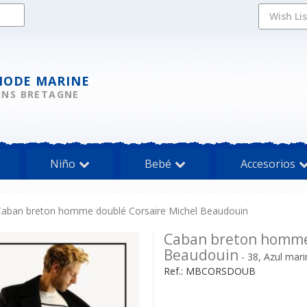
Wish Li
MODE MARINE
INS BRETAGNE
Niño
Bebé
Accesorios
Caban breton homme doublé Corsaire Michel Beaudouin
Caban breton homme 
Beaudouin
- 38, Azul mar
Ref.:
MBCORSDOUB