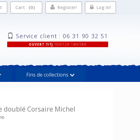
0
st
Cart
Register!
Log In!
Service client : 06 31 90 32 51
OUVERT 7/7j
10H/12H 14H/18H
Fins de collections
doublé Corsaire Michel
ino