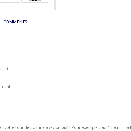
COMMENTS
elief.
ement.
soin de mesurer votre tour de poitrine avec un pull ! P