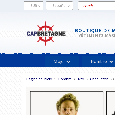
Pasar
Search
EUR
Español
al
a
contenido
product
BOUTIQUE DE 
VÊTEMENTS MAR
Mujer
Hombre
Estas
Página de inicio
Hombre
Alto
Chaquetón
aquí: