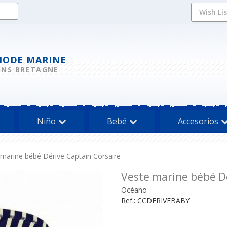
Wish Li
MODE MARINE
INS BRETAGNE
Niño
Bebé
Accesorios
 marine bébé Dérive Captain Corsaire
Veste marine bébé Dé
Océano
Ref.:
CCDERIVEBABY