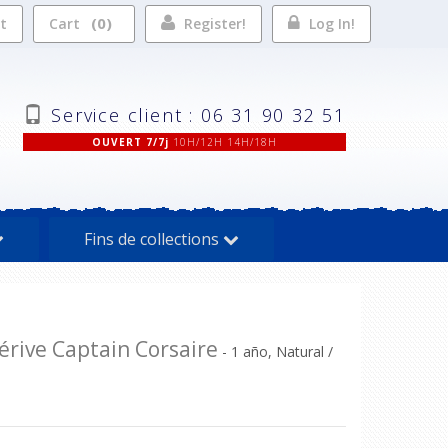
0
st
Cart
Register!
Log In!
Service client : 06 31 90 32 51
OUVERT 7/7j
10H/12H 14H/18H
Fins de collections
rive Captain Corsaire
- 1 año, Natural /