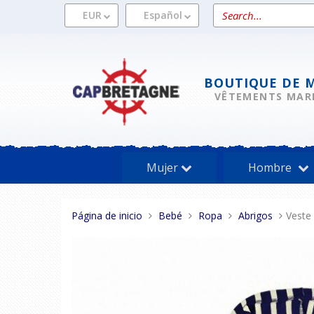
Pasar
Search
EUR
Español
al
a
contenido
product
BOUTIQUE DE 
VÊTEMENTS MAR
Mujer
Hombre
Estas
Página de inicio
Bebé
Ropa
Abrigos
Veste
aquí: