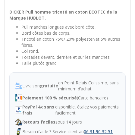
DICKER Pull homme tricoté en coton ECOTEC de la
Marque HUBLOT.
Pull manches longues avec bord côte .
Bord côtes bas de corps.
Tricoté en coton 75%/ 20% polyester/et 5% autres
fibres.
Col rond.
Torsades devant, derriére et sur les manches.
Taille plutôt grand.
en Point Relais Colissimo, sans
Livraison
gratuite
minimum d’achat
Paiement 100 % sécurisé
(Carte bancaire)
PayPal 4x sans
disponible, étalez vos paiements
frais
facilement
Retours faciles
sous 14 jours
Besoin d’aide ? Service client au
06 31 90 32 51