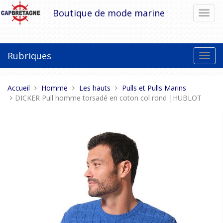
Aller
Boutique de mode marine
Bascu
au
la
contenu
navig
Rubriques
Bascu
la
navig
Vous
Accueil
Homme
Les hauts
Pulls et Pulls Marins
êtes
DICKER Pull homme torsadé en coton col rond |HUBLOT
ici :