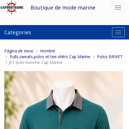
Pasar
Boutique de mode marine
Cambi
al
el
contenido
modo
de
naveg
Categories
Toggl
navig
Estas
Página de inicio
Hombre
aquí:
Pulls,sweats,polos et tee-shitrs Cap Marine
Polos BRIVET
JET polo homme Cap Marine