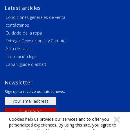
Latest articles
Condiciones generales de venta
contáctenos
Cuidado de la ropa
Entrega, Devoluciones y Cambios
Guía de Tallas
Información legal
Caban (guide d'achat)
Newsletter
Sign up to receive our latest news.
Email
address
C
SUBSCRIBE
×
Cookies help us provide our services and to offer you
personalized experiences. By using this site, you agree to