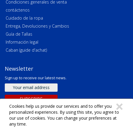
Condiciones generales de venta
contáctenos
Cuidado de la ropa
Entrega, Devoluciones y Cambios
Guía de Tallas
Información legal
Caban (guide d'achat)
Newsletter
Sign up to receive our latest news.
Email
address
SUBSCRIBE
C
×
Cookies help us provide our services and to offer you
personalized experiences. By using this site, you agree to
our use of cookies. You can change your preferences at
any time.
Derechos de autor ©
2026
SARL Emeraude