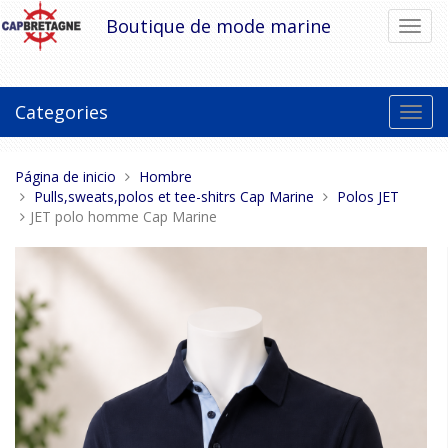
Pasar
Boutique de mode marine
Cambi
al
el
contenido
modo
de
naveg
Categories
Toggl
navig
Estas
Página de inicio
Hombre
aquí:
Pulls,sweats,polos et tee-shitrs Cap Marine
Polos JET
JET polo homme Cap Marine