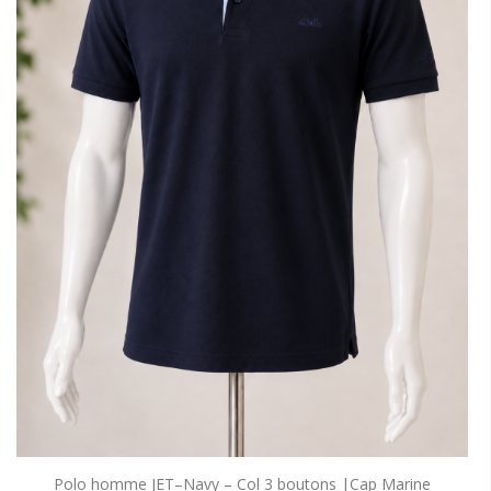
Polo homme JET–Navy – Col 3 boutons |Cap Marine