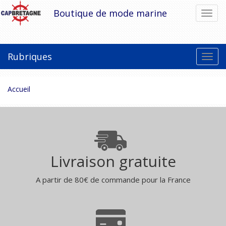
Aller
Boutique de mode marine
Bascu
au
la
contenu
navig
Rubriques
Bascu
la
navig
Vous
Accueil
êtes
ici :
Livraison gratuite
A partir de 80€ de commande pour la France