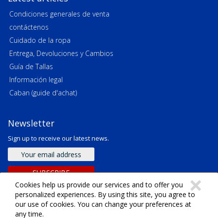
Condiciones generales de venta
contáctenos
Cuidado de la ropa
Entrega, Devoluciones y Cambios
Guía de Tallas
Información legal
Caban (guide d'achat)
Newsletter
Sign up to receive our latest news.
Email
address
C
SUBSCRIBE
×
Cookies help us provide our services and to offer you
personalized experiences. By using this site, you agree to
our use of cookies. You can change your preferences at
any time.
Derechos de autor ©
2026
SARL Emeraude