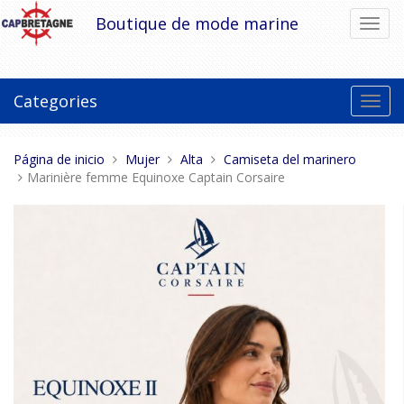
Pasar
Boutique de mode marine
Cambi
al
el
contenido
modo
de
naveg
Categories
Toggl
navig
Estas
Página de inicio
Mujer
Alta
Camiseta del marinero
aquí:
Marinière femme Equinoxe Captain Corsaire