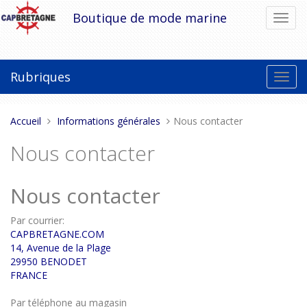
Aller
Boutique de mode marine
Bascu
au
la
contenu
navig
Rubriques
Bascu
la
navig
Vous
Accueil
Informations générales
Nous contacter
êtes
Nous contacter
ici :
Nous contacter
Par courrier:
CAPBRETAGNE.COM
14, Avenue de la Plage
29950 BENODET
FRANCE
Par téléphone au magasin