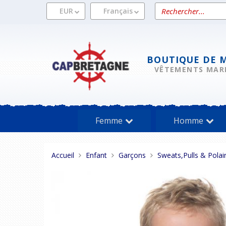
Aller
Rechercher
EUR
Français
au
un
contenu
produit
BOUTIQUE DE 
VÊTEMENTS MAR
Femme
Homme
Vous
Accueil
Enfant
Garçons
Sweats,Pulls & Polai
êtes
ici :