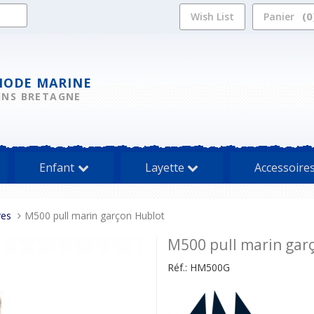
0
Wish List
Panier
MODE MARINE
INS BRETAGNE
Enfant
Layette
Accessoire
res
M500 pull marin garçon Hublot
M500 pull marin gar
Réf.:
HM500G