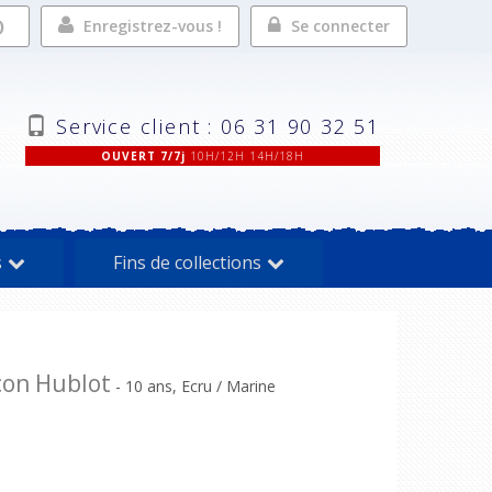
Enregistrez-vous !
Se connecter
Service client : 06 31 90 32 51
OUVERT 7/7j
10H/12H 14H/18H
s
Fins de collections
çon Hublot
- 10 ans, Ecru / Marine