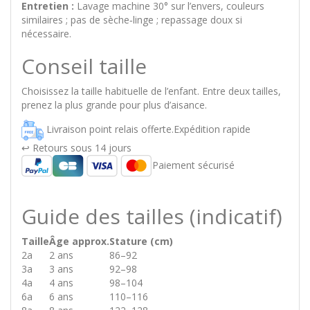
Entretien :
Lavage machine 30° sur l’envers, couleurs
similaires ; pas de sèche‑linge ; repassage doux si
nécessaire.
Conseil taille
Choisissez la taille habituelle de l’enfant. Entre deux tailles,
prenez la plus grande pour plus d’aisance.
Livraison point relais offerte.Expédition rapide
↩️ Retours sous 14 jours
Paiement sécurisé
Guide des tailles (indicatif)
Taille
Âge approx.
Stature (cm)
2a
2 ans
86–92
3a
3 ans
92–98
4a
4 ans
98–104
6a
6 ans
110–116