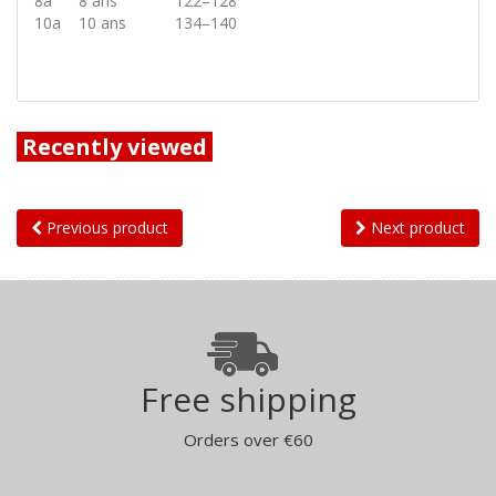
8a
8 ans
122–128
10a
10 ans
134–140
Recently viewed
Previous product
Next product
Free shipping
Orders over €60