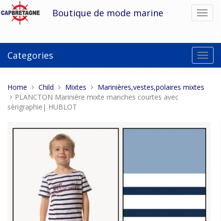
Skip
Boutique de mode marine
Toggl
to
navig
content
Categories
Toggl
navig
You
Home
Child
Mixtes
Marinières,vestes,polaires mixtes
are
PLANCTON Marinière mixte manches courtes avec
here:
sérigraphie| HUBLOT