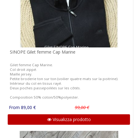
SINOPE Gilet femme Cap Marine
Gilet femme Cap Marine.
Col droit zippé.
Maille jersey.
Petite broderie ton sur ton (voilier quatre mats sur la poitrine).
Intérieur du col en tissus rayé.
Deux poches passepoilées sur les côtés.
Composition 50% coton/50%polyester.
From 89,00 €
99,00 €
Visualizza prodotto