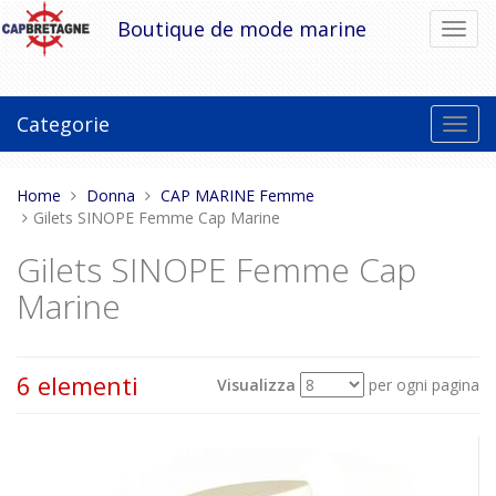
Vai
Boutique de mode marine
Toggl
al
navig
contenuto
Categorie
Toggl
navig
Tu
Home
Donna
CAP MARINE Femme
sei
Gilets SINOPE Femme Cap Marine
qui:
Gilets SINOPE Femme Cap
Marine
6 elementi
Visualizza
per ogni pagina
Mostra
Ordina per