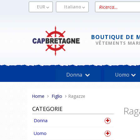
Vai
Ricerca
EUR
Italiano
al
un
contenuto
prodotto
BOUTIQUE DE 
VÊTEMENTS MAR
Donna
Uomo
Tu
Home
Figlio
Ragazze
sei
Rag
CATEGORIE
qui:
Donna
Uomo