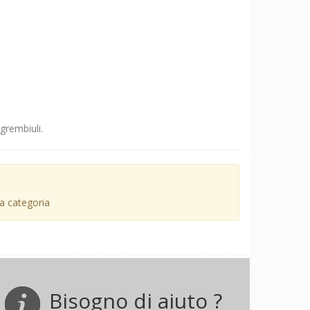
grembiuli.
ta categoria
Bisogno di aiuto ?