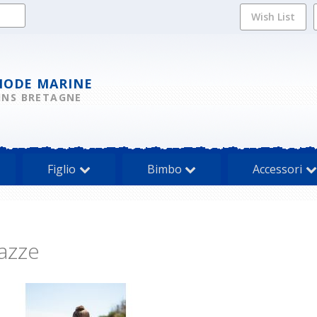
Wish List
MODE MARINE
INS BRETAGNE
Figlio
Bimbo
Accessori
azze