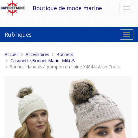
Aller
Boutique de mode marine
Bascu
au
la
contenu
navig
Rubriques
Bascu
la
navig
Vous
Accueil
Accessoires
Bonnets
êtes
Casquette,Bonnet Marin ,Miki ⚓
ici :
Bonnet Irlandais à pompon en Laine X4844|Aran Crafts