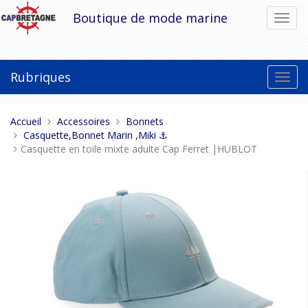
Aller
Boutique de mode marine
Bascu
au
la
contenu
navig
Rubriques
Bascu
la
navig
Vous
Accueil
Accessoires
Bonnets
êtes
Casquette,Bonnet Marin ,Miki ⚓
ici :
Casquette en toile mixte adulte Cap Ferret |HUBLOT