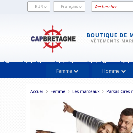
Aller
Rechercher
EUR
Français
au
un
contenu
produit
BOUTIQUE DE 
VÊTEMENTS MAR
Femme
Homme
Vous
Accueil
Femme
Les manteaux
Parkas Cirés
êtes
ici :