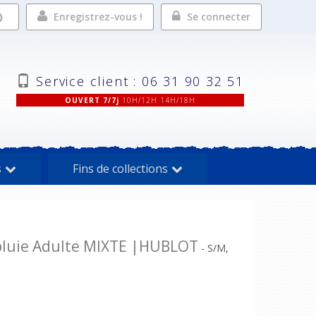
Enregistrez-vous !
Se connecter
Service client : 06 31 90 32 51
OUVERT 7/7j
10H/12H 14H/18H
s
Fins de collections
luie Adulte MIXTE |HUBLOT
- S/M,