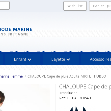
0
Wish List
Panier
MODE MARINE
INS BRETAGNE
Enfant
Layette
Accessoire
 marins Femme
CHALOUPE Cape de pluie Adulte MIXTE |HUBLOT
CHALOUPE Cape de p
Translucide
Réf.:
HCHALOUPA-1