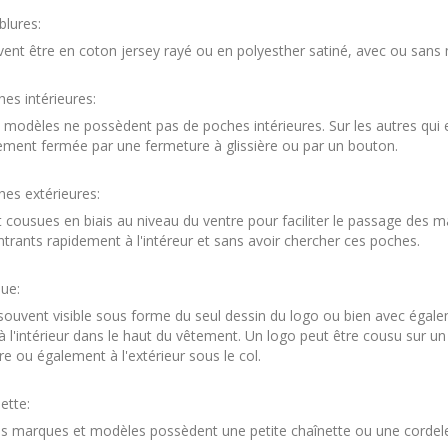
blures:
vent être en coton jersey rayé ou en polyesther satiné, avec ou sans 
es intérieures:
 modèles ne possèdent pas de poches intérieures. Sur les autres qui 
ement fermée par une fermeture à glissière ou par un bouton.
es extérieures:
t cousues en biais au niveau du ventre pour faciliter le passage des m
ntrants rapidement à l'intéreur et sans avoir chercher ces poches.
ue:
 souvent visible sous forme du seul dessin du logo ou bien avec égal
 l'intérieur dans le haut du vêtement. Un logo peut être cousu sur 
re ou également à l'extérieur sous le col.
ette:
s marques et modèles possèdent une petite chaînette ou une cordelet