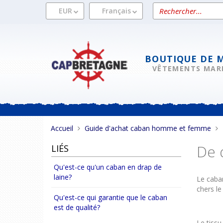
Aller
Rechercher
EUR
Français
au
un
contenu
produit
BOUTIQUE DE 
VÊTEMENTS MAR
Vous
Accueil
Guide d'achat caban homme et femme
êtes
De 
LIÉS
ici :
Qu'est-ce qu'un caban en drap de
laine?
Le caban
chers le
Qu'est-ce qui garantie que le caban
est de qualité?
Le tissu