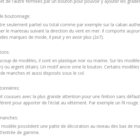
et de l'autre fermées par un bouton pour pouvoir y ajouter les grades 
le boutonnage:
être seulement partiel ou total comme par exemple sur la caban authen
r le manteau suivant la direction du vent en mer. Il comporte aujour
des marques de mode, il peut y en avoir plus (2x7).
tons:
ucoup de modèles, il sont en plastique noir ou marine. Sur les modè
on) ou argent (étain). Un motif ancre orne le bouton. Certains modèl
de manches et aussi disposés sous le col.
tonnières:
nt cousues avec la plus grande attention pour une finition sans défa
ifférent pour apporter de l'éclat au vêtement. Par exemple un fil rouge.
manches:
s modèle possèdent une patte de décoration au niveau des bas de man
d'entrée de gamme.