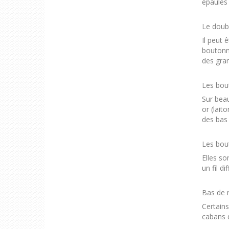
épaules 
Le doub
Il peut 
boutonne
des gran
Les bou
Sur bea
or (lait
des bas 
Les bou
Elles so
un fil d
Bas de 
Certain
cabans 