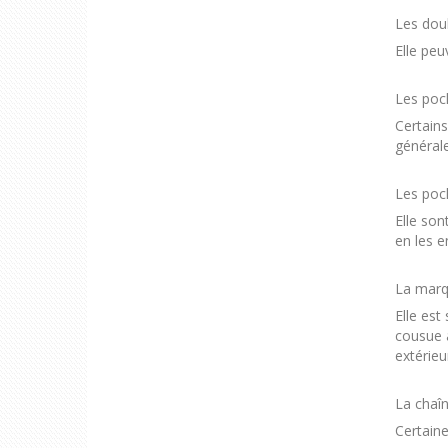
Les dou
Elle peu
Les poch
Certains
général
Les poch
Elle son
en les e
La marq
Elle est
cousue à
extérieu
La chaîn
Certaine