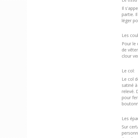
Il s'app
partie. 
léger po
Les cou
Pour le 
de vêtem
clour ver
Le col:
Le col d
satiné à
relevé. 
pour fer
boutonn
Les épau
Sur cert
personne