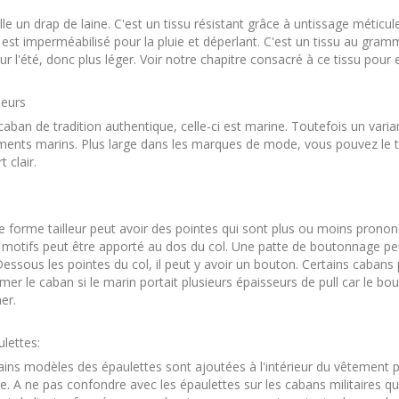
elle un drap de laine. C'est un tissu résistant grâce à untissage méti
Il est imperméabilisé pour la pluie et déperlant. C'est un tissu au gra
ur l'été, donc plus léger. Voir notre chapitre consacré à ce tissu pour e
leurs
caban de tradition authentique, celle-ci est marine. Toutefois un vari
ents marins. Plus large dans les marques de mode, vous pouvez le tr
t clair.
e forme tailleur peut avoir des pointes qui sont plus ou moins prono
 motifs peut être apporté au dos du col. Une patte de boutonnage peu
Dessous les pointes du col, il peut y avoir un bouton. Certains caba
mer le caban si le marin portait plusieurs épaisseurs de pull car le bo
er.
lettes:
ains modèles des épaulettes sont ajoutées à l'intérieur du vêtement p
. A ne pas confondre avec les épaulettes sur les cabans militaires qui