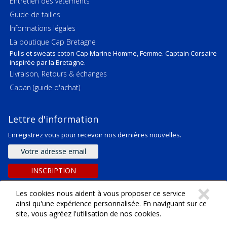
Entretien des vêtements
Guide de tailles
Informations légales
La boutique Cap Bretagne
Pulls et sweats coton Cap Marine Homme, Femme. Captain Corsaire
inspirée par la Bretagne.
Livraison, Retours & échanges
Caban (guide d'achat)
Lettre d'information
Enregistrez vous pour recevoir nos dernières nouvelles.
Adresse
e-
mail
INSCRIPTION
C
×
Les cookies nous aident à vous proposer ce service
ainsi qu'une expérience personnalisée. En naviguant sur ce
site, vous agréez l'utilisation de nos cookies.
Copyright ©
2026
SARL Emeraude