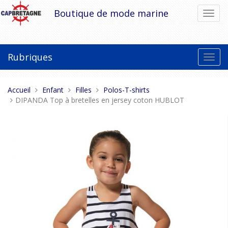
Aller
Boutique de mode marine
Bascu
au
la
contenu
navig
Rubriques
Bascu
la
navig
Vous
Accueil
Enfant
Filles
Polos-T-shirts
êtes
DIPANDA Top à bretelles en jersey coton HUBLOT
ici :