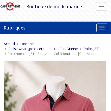
Aller
Boutique de mode marine
Bascu
au
la
contenu
navig
Rubriques
Bascu
la
navig
Vous
Accueil
Homme
êtes
Pulls,sweats,polos et tee-shitrs Cap Marine
Polos JET
ici :
Polo homme JET– Sinagot – Col 3 boutons |Cap Marine