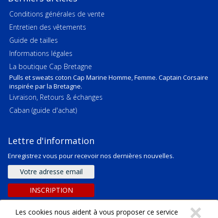
Conditions générales de vente
Entretien des vêtements
Guide de tailles
Informations légales
La boutique Cap Bretagne
Pulls et sweats coton Cap Marine Homme, Femme. Captain Corsaire
inspirée par la Bretagne.
Livraison, Retours & échanges
Caban (guide d'achat)
Lettre d'information
Enregistrez vous pour recevoir nos dernières nouvelles.
Adresse
e-
mail
INSCRIPTION
C
×
Les cookies nous aident à vous proposer ce service