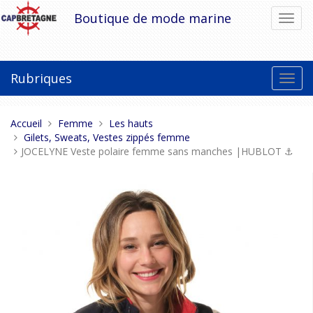
Aller
Boutique de mode marine
Bascu
au
la
contenu
navig
Rubriques
Bascu
la
navig
Vous
Accueil
Femme
Les hauts
êtes
Gilets, Sweats, Vestes zippés femme
ici :
JOCELYNE Veste polaire femme sans manches |HUBLOT ⚓