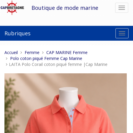
Aller
Boutique de mode marine
Bascu
au
la
contenu
navig
Rubriques
Bascu
la
navig
Vous
Accueil
Femme
CAP MARINE Femme
êtes
Polo coton piqué Femme Cap Marine
ici :
LAITA Polo Corail coton piqué femme |Cap Marine