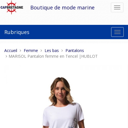
Aller
Boutique de mode marine
Bascu
au
la
contenu
navig
Rubriques
Bascu
la
navig
Vous
Accueil
Femme
Les bas
Pantalons
êtes
MARISOL Pantalon femme en Tencel |HUBLOT
ici :