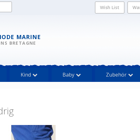
Wish List
Wa
MODE MARINE
INS BRETAGNE
Kind
Baby
Zubehör
drig