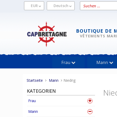
Direkt
Ein
EUR
Deutsch
zum
Produkt
Inhalt
suchen
BOUTIQUE DE 
VÊTEMENTS MAR
Frau
Mann
Sie
Startseite
Mann
Niedrig
sind
Nie
KATEGORIEN
hier:
Frau
Mann