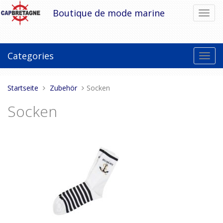
Direkt
Boutique de mode marine
Navig
zum
umsch
Inhalt
Categories
Toggl
navig
Sie
Startseite
Zubehör
Socken
sind
Socken
hier: