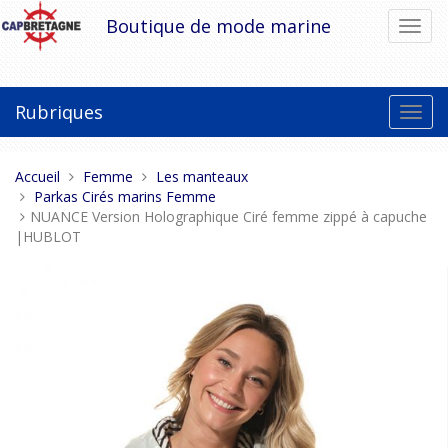
Aller
Boutique de mode marine
Bascu
au
la
contenu
navig
Rubriques
Bascu
la
navig
Vous
Accueil
Femme
Les manteaux
êtes
Parkas Cirés marins Femme
ici :
NUANCE Version Holographique Ciré femme zippé à capuche
|HUBLOT