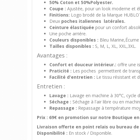
50% Coton et 50%Polyester.
Coupe :
Ajustée, pour un look moderne et é
Finitions:
Logo brodé de la Marque HUBLO
Deux
poches italiennes latérales.
Ceinture élastiquée
pour un confort absol
Une poche arriére.
Couleurs disponibles :
Bleu Marine,Écume 
Tailles disponibles :
S, M, L, XL, XXL,3XL.
Avantages :
Confort et douceur intérieur.:
offre une is
Praticité :
Les poches permettent de transpo
Facilité d'entretien :
Le tissu résistant et
Entretien :
Lavage :
Lavage en machine à 30°C, cycle dé
Séchage :
Séchage à l'air libre ou en machi
Repassage :
Repassage à température moye
Prix : 69€ en promotion sur notre Boutique e
Livraison offerte en point relais ou bureau de
Disponibilité :
En stock / Disponible.