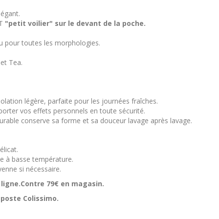
légant.
T
"petit voilier" sur le devant de la poche.
u pour toutes les morphologies.
et Tea.
olation légère, parfaite pour les journées fraîches.
rter vos effets personnels en toute sécurité.
 durable conserve sa forme et sa douceur lavage après lavage.
licat.
ne à basse température.
nne si nécessaire.
n ligne.Contre 79€ en magasin.
 poste Colissimo.