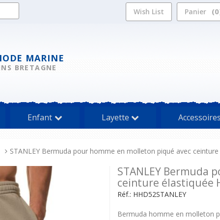
0
Wish List
Panier
MODE MARINE
INS BRETAGNE
Enfant
Layette
Accessoire
s
STANLEY Bermuda pour homme en molleton piqué avec ceinture
STANLEY Bermuda po
ceinture élastiquée
Réf.:
HHD52STANLEY
Bermuda homme en molleton piqu