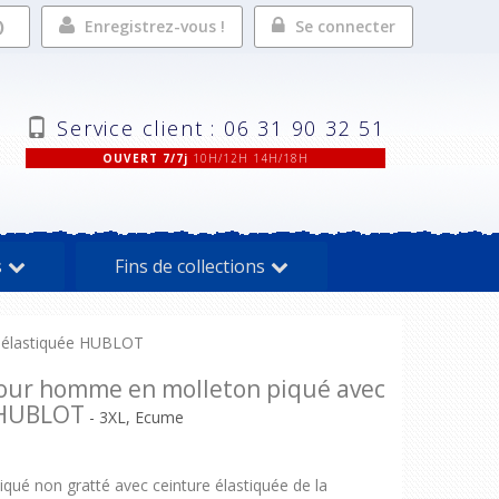
Enregistrez-vous !
Se connecter
Service client : 06 31 90 32 51
OUVERT 7/7j
10H/12H 14H/18H
s
Fins de collections
 élastiquée HUBLOT
ur homme en molleton piqué avec
 HUBLOT
- 3XL, Ecume
é non gratté avec ceinture élastiquée de la