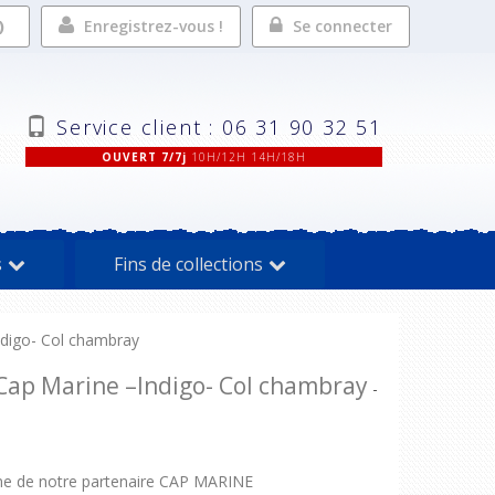
Enregistrez-vous !
Se connecter
Service client : 06 31 90 32 51
OUVERT 7/7j
10H/12H 14H/18H
s
Fins de collections
digo- Col chambray
ap Marine –Indigo- Col chambray
-
me de notre partenaire CAP MARINE