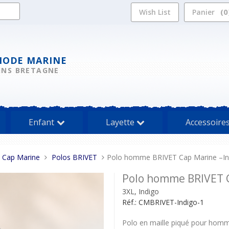
0
Wish List
Panier
MODE MARINE
INS BRETAGNE
Enfant
Layette
Accessoire
s Cap Marine
Polos BRIVET
Polo homme BRIVET Cap Marine –In
Polo homme BRIVET C
3XL, Indigo
Réf.:
CMBRIVET-Indigo-1
Polo en maille piqué pour hom