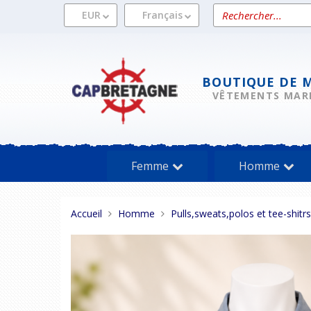
Aller
Rechercher
EUR
Français
au
un
contenu
produit
BOUTIQUE DE 
VÊTEMENTS MAR
Femme
Homme
Vous
Accueil
Homme
Pulls,sweats,polos et tee-shitr
êtes
ici :