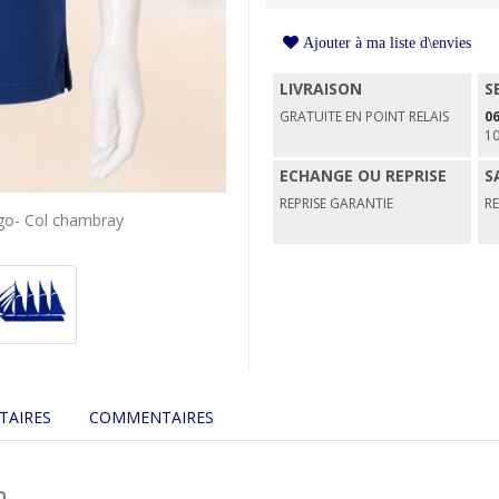
Ajouter à ma liste d\envies
LIVRAISON
S
GRATUITE EN POINT RELAIS
06
1
ECHANGE OU REPRISE
S
REPRISE GARANTIE
R
go- Col chambray
TAIRES
COMMENTAIRES
O
.