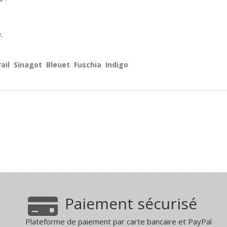
.
rail Sinagot Bleuet Fuschia Indigo
Paiement sécurisé
Plateforme de paiement par carte bancaire et PayPal