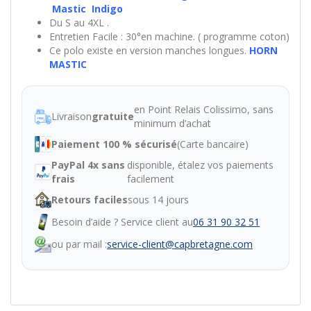
Mastic Indigo
Du S au 4XL .
Entretien Facile : 30°en machine. ( programme coton)
Ce polo existe en version manches longues.
HORN
MASTIC
en Point Relais Colissimo, sans
Livraison
gratuite
minimum d’achat
Paiement 100 % sécurisé
(Carte bancaire)
PayPal 4x sans
disponible, étalez vos paiements
frais
facilement
Retours faciles
sous 14 jours
Besoin d’aide ? Service client au
06 31 90 32 51
ou par mail :
service-client@capbretagne.com