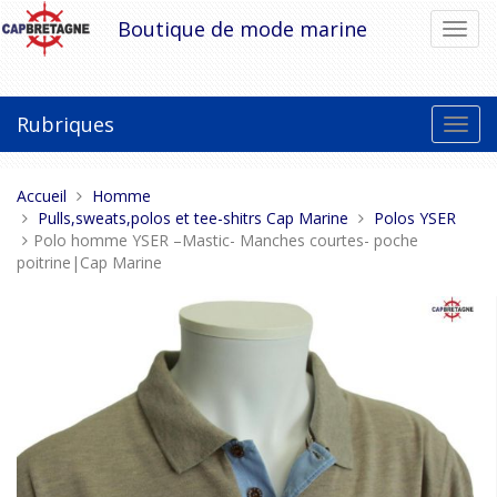
Aller
Boutique de mode marine
Bascu
au
la
contenu
navig
Rubriques
Bascu
la
navig
Vous
Accueil
Homme
êtes
Pulls,sweats,polos et tee-shitrs Cap Marine
Polos YSER
ici :
Polo homme YSER –Mastic- Manches courtes- poche
poitrine|Cap Marine