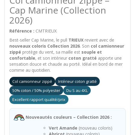
Col camionneur zippé –
Cap Marine (Collection
2026)
Référence :
CMTRIEUX
Best-seller Cap Marine, le pull
TRIEUX
revient avec de
nouveaux coloris Collection 2026
. Son
col camionneur
zippé
protège du vent, sa maille est
souple et
confortable
, et son intérieur
coton gratté
apporte une
sensation douce et chaude au porté. Idéal en bord de mer
comme au quotidien.
Col camionneur zippé
Intérieur coton gratté
50% coton / 50% polyester
Du S au 4XL
Excellent rapport qualité/prix
Nouveautés couleurs – Collection 2026 :
Vert Amande
(nouveau coloris)
Abricot
(nouveau coloris)