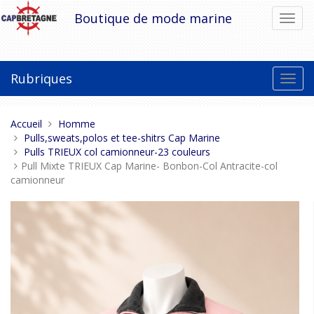
Aller
Boutique de mode marine
Bascu
au
la
contenu
navig
Rubriques
Bascu
la
navig
Vous
Accueil
Homme
êtes
Pulls,sweats,polos et tee-shitrs Cap Marine
ici :
Pulls TRIEUX col camionneur-23 couleurs
Pull Mixte TRIEUX Cap Marine- Bonbon-Col Antracite-col
camionneur